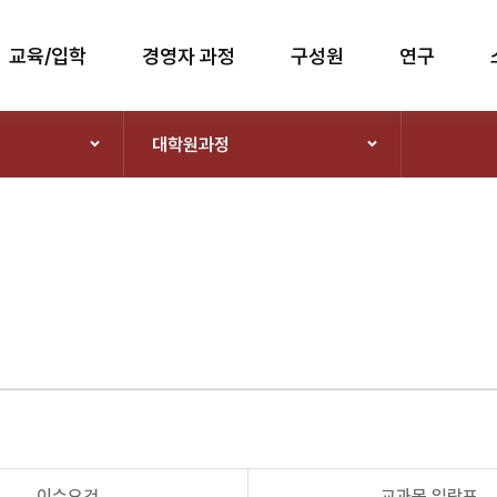
교육/입학
경영자 과정
구성원
연구
대학원과정
이수요건
교과목 일람표